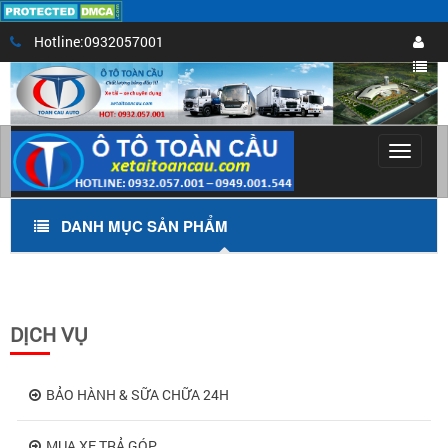
Hotline:0932057001
Toggle
navigat
DANH MỤC SẢN PHẨM
DỊCH VỤ
BẢO HÀNH & SỮA CHỮA 24H
MUA XE TRẢ GÓP