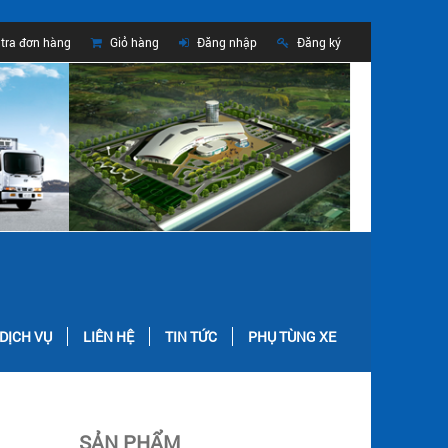
tra đơn hàng
Giỏ hàng
Đăng nhập
Đăng ký
DỊCH VỤ
LIÊN HỆ
TIN TỨC
PHỤ TÙNG XE
SẢN PHẨM