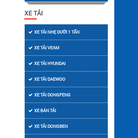
XE TẢI
XE TẢI NHẸ DƯỚI 1 TẤN
XE TẢI VEAM
XE TẢI HYUNDAI
XE TẢI DAEWOO
XE TẢI DONGFENG
XE BÁN TẢI
XE TẢI DONGBEN