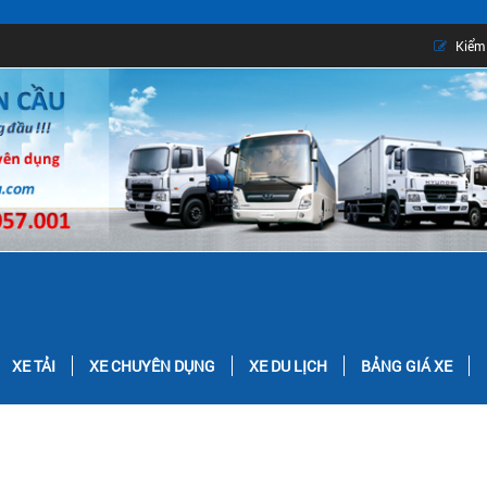
Kiểm 
XE TẢI
XE CHUYÊN DỤNG
XE DU LỊCH
BẢNG GIÁ XE