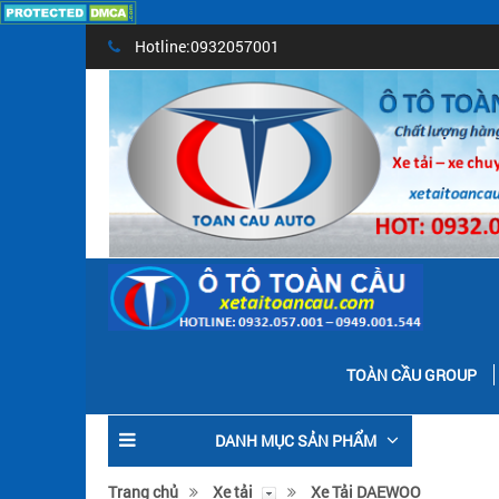
Hotline:0932057001
TOÀN CẦU GROUP
DANH MỤC SẢN PHẨM
Trang chủ
Xe tải
Xe Tải DAEWOO