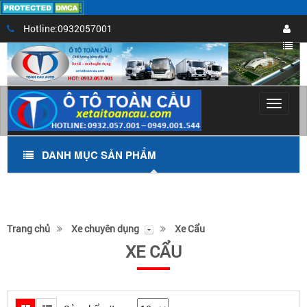
Hotline:0932057001
Toggle
navigat
DANH MỤC SẢN PHẨM
Trang chủ
Xe chuyên dụng
Xe Cẩu
XE CẨU