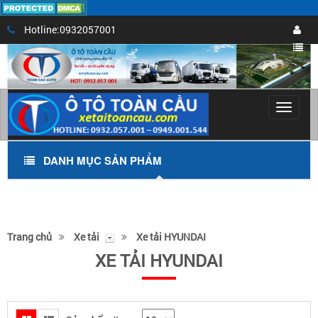
Hotline:0932057001
Toggle
navigat
DANH MỤC SẢN PHẨM
Trang chủ
Xe tải
Xe tải HYUNDAI
XE TẢI HYUNDAI