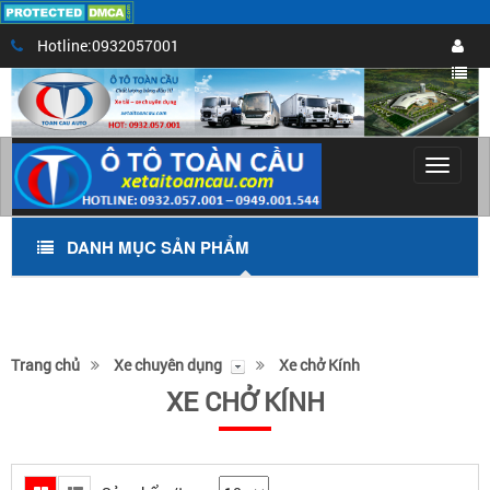
Hotline:0932057001
Toggle
navigat
DANH MỤC SẢN PHẨM
Trang chủ
Xe chuyên dụng
Xe chở Kính
XE CHỞ KÍNH